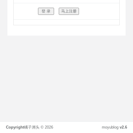
Copyright
橘子洲头 ©
2026
moyublog
v2.6