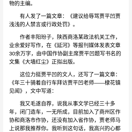
物的主编。
有人发了一篇文章：《建议给辱骂贾平凹贾
浅浅的人禁言或行政处罚》。
作者丰阳玢子，陕西商洛某政法机关工作，
业余爱好写作，在《延河》等报刊媒体发表文章
30余万字，由中国作协副主席贾平凹题写书名的
文集《大墙红尘》正拟出版。
这位力挺贾平凹的文人，还写了一篇文章：
《年三十骑着自行车拜访贾平凹老师——棣花镇
见闻》，文中写道：
我又毛遂自荐，说我从事文学已经三十多
年，闭门造车，一无所成，目前加入了商州区作
协和商洛市作协，还没有加入省作协，贾老师马
上说那我推荐你。我听到这句话，我高兴的心都