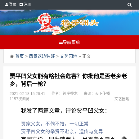
登录
注册
导航菜单
首页
>
风景这边独好
>
文艺园地
» 正文
贾平凹父女能有啥社会危害？你批他是否老乡老
乡，背后一枪？
2021-02-18 15:26:41
作者：彼岸乔木
来源：天下传播
1157次浏览
文艺园地
我发了两篇文章，评论贾平凹父女：
贾家父女，不偷不抢，一切正常
贾平凹父女的举贤不避亲，遗传与变异