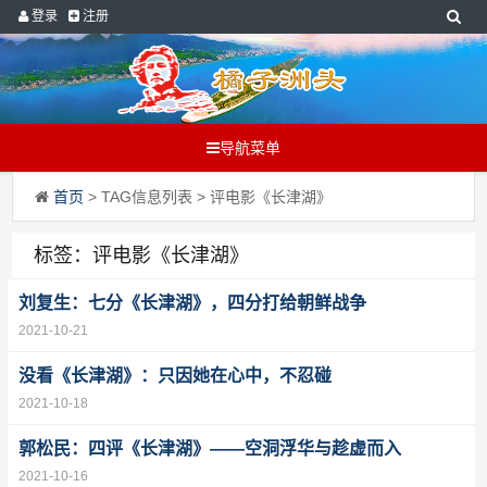
登录
注册
导航菜单
首页
> TAG信息列表 > 评电影《长津湖》
标签：评电影《长津湖》
刘复生：七分《长津湖》，四分打给朝鲜战争
2021-10-21
没看《长津湖》：只因她在心中，不忍碰
2021-10-18
​郭松民：四评《长津湖》——空洞浮华与趁虚而入
2021-10-16