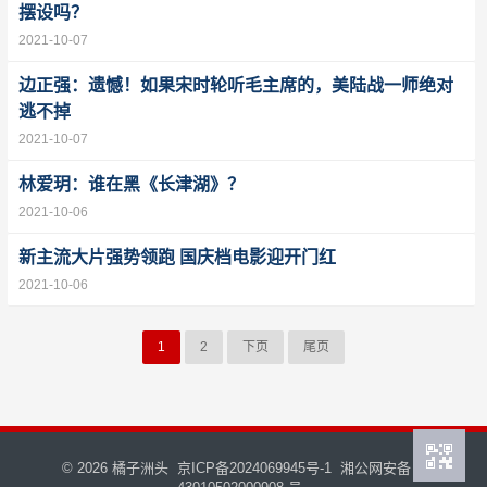
摆设吗？
2021-10-07
边正强：遗憾！如果宋时轮听毛主席的，美陆战一师绝对
逃不掉
2021-10-07
林爱玥：谁在黑《长津湖》？
2021-10-06
新主流大片强势领跑 国庆档电影迎开门红
2021-10-06
1
2
下页
尾页
© 2026
橘子洲头
京ICP备2024069945号-1
湘公网安备：