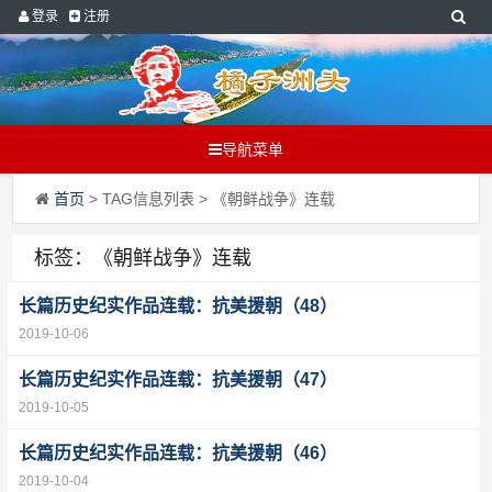
登录
注册
导航菜单
首页
> TAG信息列表 > 《朝鲜战争》连载
标签：《朝鲜战争》连载
长篇历史纪实作品连载：抗美援朝（48）
2019-10-06
长篇历史纪实作品连载：抗美援朝（47）
2019-10-05
长篇历史纪实作品连载：抗美援朝（46）
2019-10-04