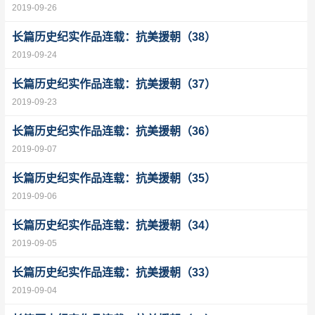
2019-09-26
长篇历史纪实作品连载：抗美援朝（38）
2019-09-24
长篇历史纪实作品连载：抗美援朝（37）
2019-09-23
长篇历史纪实作品连载：抗美援朝（36）
2019-09-07
长篇历史纪实作品连载：抗美援朝（35）
2019-09-06
长篇历史纪实作品连载：抗美援朝（34）
2019-09-05
长篇历史纪实作品连载：抗美援朝（33）
2019-09-04