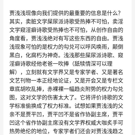
贾浅浅现像向我们提供的最重要的信息是什么？
其实，卖脏文学屎尿派诗歌受热捧不可怕，卖淫
文学窥淫癖诗歌受热捧也不可怕，从创作自由的
角度看，贾浅浅绝对有写这些东西的自由。贾浅
浅现象可怕的是权力的勾兑可以呼风唤雨，颠倒
黑白，化腐朽为神奇。浅浅那些屎尿派诗歌、窥
淫癖诗歌经他老爸一吹捧（舐犊情深可以理
解），立刻就有文学界又是专家学者、又是著名
文艺刊物一本正经地论证，又是开会又是专栏文
章底胡吹乱捧，赤裸裸一幅趋炎附势的权力勾兑
图，这对文学的伤害太大了。它将评价诗歌的文
学标准偷换成了权力标准。试想如果贾浅浅的父
亲不是贾平凹，贾平凹不是省作协副主席，贾平
凹这个省作协副主席没有文学界权威大咖炙手可
热势绝伦的地位，专家学者们还会对贾浅浅趋之