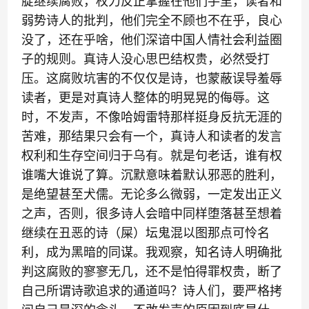
腚继续腐败，权力反正掌握在他们手里，读者和
弱势诗人的批判，他们完全不顾也不在乎，良心
没了，还在乎啥，他们深谙中国人情社会利益圈
子的规则。真诗人没心思巴结权贵，必然受打
压。这腐败坑害的不仅仅是诗，也蒙蔽误导羞辱
读者，更是对真诗人整体的明晃晃的侮辱。这
时，不发声，不像哈姆雷特那样挺身反抗无涯的
苦难，那结果只会有一个，真诗人和读者的发言
权利和生存空间归于乌有。就是句老话，谁有权
谁嘴大谁说了算。沉默意味着默认邪恶的胜利，
是绝望甚至犬儒。无论多么微弱，一定发出正义
之声，否则，很多诗人会暗中同样堕落甚至想着
继续在丑恶的诗（屎）坛鬼混以图那点可怜名
利，成为黑暗的同谋。我观察，知名诗人明确批
判这腐败的寥寥无几，还不是怕得罪权贵，断了
自己所谓诗歌追求的通道吗？诗人们，要严格拷