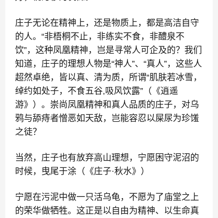
庄子无论在精神上，还是物质上，都是高洁自守
的人。“非梧桐不止，非练实不食，非醴泉不
饮”，这种凤凰精神，岂是寻常人可企及的？我们
知道，庄子的理想人物是“神人”、“真人”，这些人
超然卓绝，皆以真、清为质，所谓“肌肤若冰雪，
绰约如处子，不食五谷,吸风饮露”（《逍遥
游》）。崇尚凤凰精神和真人品质的庄子，对乌
鸦与舔痔者憎恶如天敌，岂能容忍以屎尿为珍馐
之徒？
当然，庄子也有放弃高山理想，宁愿困守泥沼的
时候，
曳尾于涂（《庄子·秋水》）
宁愿在污泥中做一只活乌龟，不愿为了庙堂之上
的荣华做牺牲。这正是以自由为精神、以生命真