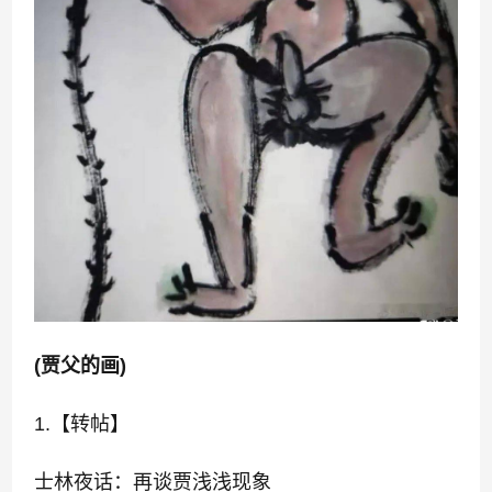
(贾父的画)
1.【转帖】
士林夜话：再谈贾浅浅现象