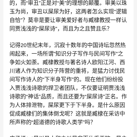
的，而“审丑”正是对“美”的理想的颠覆。审美以珠
玉为尚，审丑以屎尿为好，这两者怎么实现“逻辑
自恰”？莫非是要让审美爱好者与臧棣教授一样认
同贾浅浅的“屎尿诗”，而且为之且赞且乐？
记得20世纪末年，沉寂十数年的中国诗坛忽然热
闹起来，一场所谓”知识分子写作与民间写作”之
争如火如荼。臧棣教授与著名诗人欧阳江河、西
川诸人作为知识分子阵营的重将，是猛力讨伐民
间写作诗人的“下半身写作”的。现在他们纷纷投
入贾浅浅诗歌的捍卫者团队，不仅要证明贾浅浅
诗歌的“神话”品质，而且还要为“屎尿诗”正名。作
为人体排泄物，屎尿更下于下半身。是什么原因
促成臧棣们的集体倒戈呢？这就是臧棣在采访中
所声称的“超道德的诗歌人类学”吗？