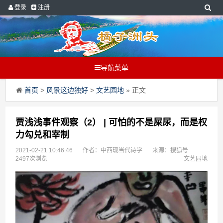
登录
注册
导航菜单
首页
>
风景这边独好
>
文艺园地
» 正文
贾浅浅事件观察（2） | 可怕的不是屎尿，而是权
力勾兑和宰制
2021-02-21 10:46:46
作者：中西现当代诗学
来源：搜狐号
2497次浏览
文艺园地