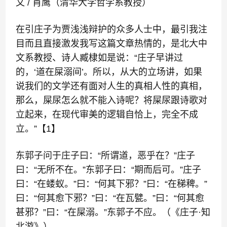
文 / 肖鹰（清华大学哲学系教授）
在引庄子为贾浅浅辩护的众多人士中，最引我注
目而且直接激发我写这篇文章热情的，是北大中
文系教授、诗人臧棣如是说：
“庄子早讲过
的，‘道在屎溺间’。
所以，从大的立场讲，如果
说我们的文学还有面对人生的真相人性的真相，
那么，屎尿怎么就不能入诗呢？
将屎尿跟诗歌对
立起来，在现代审美的逻辑自恰上，完全不成
立。
”【1】
东郭子问于庄子曰：“所谓道，恶乎在？”庄子
曰：“无所不在。”东郭子曰：“期而后可。”庄子
曰：“在蝼蚁。”曰：“何其下邪？”曰：“在稊稗。”
曰：“何其愈下邪？”曰：“在瓦甓。”曰：“何其愈
甚邪？”曰：“在屎溺。”东郭子不应。（《庄子·知
北游》）