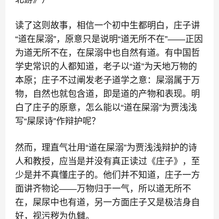
读了这则故事，相信一个初中生都明白，庄子讲
“道在屎溺”，原意只是说明“道无所不在”——正因
为道无所不在，在屎溺中也自然有道。有中国哲
学史常识的人都知道，老子以“道”为天地万物的
本原；庄子不过阐发老子道学之意：屎溺属于万
物，自然也就包含道，即是道的产物和表现。明
白了庄子的原意，怎么能以“道在屎溺”为贾浅浅
写“屎尿诗”作辩护呢？
然而，理直气壮用“道在屎溺”为贾浅浅辩护的诗
人和教授，应当是并没有真正读过《庄子》，至
少是并不真懂庄子的。他们并不知道，庄子一方
面讲齐物论——万物归于一气，所以道无所不
在，屎尿中也有道，另一方面庄子又是极洁身自
好，视污秽为仇雠。