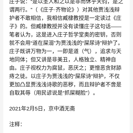
庄子说：“是以圣人和之以是非而休乎天钧，是之
谓两行。”（《庄子·齐物论》）对其他贾浅浅辩
护者不敢相信，我相信臧棣教授是一定读过《庄
子》的。但臧棣教授并没有读懂庄子这句话——
笔者认为，这是进入庄子哲学堂奥的密钥，否则
就不会用“道在屎溺”为贾浅浅的“屎尿诗”辩护了。
庄子既讲万物为一，一即是道（气），追求与天
地同体；但又讲是非美丑，人格独立、精神自
由。庄子视权力为腐鼠，恶厌之；更憎恶贪财舔
痔之徒。以庄子为贾浅浅的“屎尿诗”辩护，不仅
更加凸显贾浅浅诗歌的恶秽，而且辩护者不啻是
自取其辱（用民谚说是“抓屎糊脸”）。
2021年2月5日，京中酒无斋
注释：