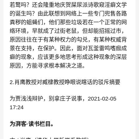
若鹜吗？还会隆重地庆贺屎尿派诗歌窥淫癖文学
的诞生吗？由此联想到网络上一些专门兜售各路
粪秽的蛆蝇们，他们那些垃圾若在一个正常的网
络环境，早就成了过街老鼠，但却能招摇过市，
原因往往在于有某种权力的勾兑，有某种权威背
景在支持，在保护。因此，面对瓦釜雷鸣嗜痂成
癖的现象，应该更多地思考形成这种现象的深层
原因，方能寻求根本解决之道。
2.肖鹰教授对臧棣教授睁眼说瞎话的驳斥摘要
为贾浅浅辩护，别拿庄子说事，
2021-02-05
17:24
为湃客·读书栏目。