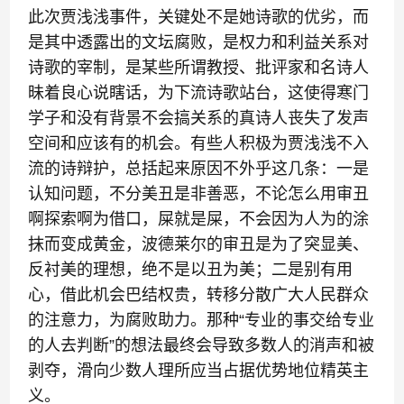
此次贾浅浅事件，关键处不是她诗歌的优劣，而
是其中透露出的文坛腐败，是权力和利益关系对
诗歌的宰制，是某些所谓教授、批评家和名诗人
昧着良心说瞎话，为下流诗歌站台，这使得寒门
学子和没有背景不会搞关系的真诗人丧失了发声
空间和应该有的机会。有些人积极为贾浅浅不入
流的诗辩护，总括起来原因不外乎这几条：一是
认知问题，不分美丑是非善恶，不论怎么用审丑
啊探索啊为借口，屎就是屎，不会因为人为的涂
抹而变成黄金，波德莱尔的审丑是为了突显美、
反衬美的理想，绝不是以丑为美；二是别有用
心，借此机会巴结权贵，转移分散广大人民群众
的注意力，为腐败助力。那种“专业的事交给专业
的人去判断”的想法最终会导致多数人的消声和被
剥夺，滑向少数人理所应当占据优势地位精英主
义。