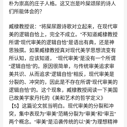
朴为崇高的庄子人格。这又岂是吟屎颂尿的诗人
们所能体会的？
臧棣教授说：“将屎尿跟诗歌对立起来，在现代审
美的逻辑自恰上，完全不成立。”不知道臧棣教授
所谓“现代审美的逻辑自恰”是语出有典，还是神
思独撰。如果臧棣教授真对现代美学思想流变有
所认知，应该知道， “现代审美”是没有一个所谓
“逻辑自恰”的。原因很简单，与传统审美追求审
美共识、从而追求“逻辑自恰”相反，现代审美是
分裂的、冲突的，因此是不存在所谓“现代审美的
逻辑自恰”的。这个现象，臧棣教授阅读一下美国
已故美学家丹托的《美和艺术的哲学定义》
【5】这篇论文就当明白。现代审美的分裂和冲
突，集中表现为“审美”范畴分裂为“审美”和“审丑”
两个概念。“审美”是沿袭传统的以“美”为理想精神