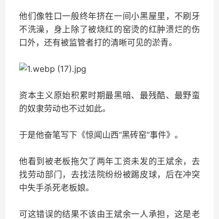
他们像牲口一般终年挤在一间小黑屋里，不刷牙
不洗澡，身上除了被烧红的窑烫的红肿溃烂的伤
口外，还有被监管者打的清晰可见的淤青。
资本主义原始积累时期最黑暗、最残酷、最野蛮
的奴隶劳动也不过如此。
于是他奋笔写下《惊闻山西“黑砖窑”事件》。
他看到被老板拖欠了两年工资未发的王斌余，去
找劳动部门，去找法院纷纷被踢皮球，后在冲突
中失手杀死老板娘。
可这错误的结果不该由王斌余一人承担，这是老