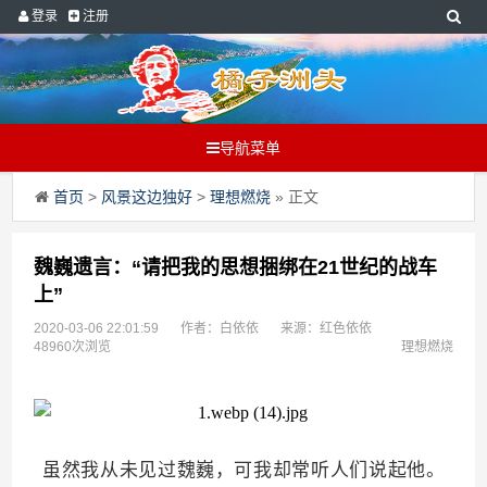
登录
注册
导航菜单
首页
>
风景这边独好
>
理想燃烧
» 正文
魏巍遗言：“请把我的思想捆绑在21世纪的战车
上”
2020-03-06 22:01:59
作者：白依依
来源：红色依依
48960次浏览
理想燃烧
虽然我从未见过魏巍，可我却常听人们说起他。