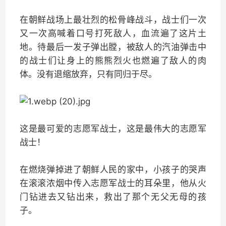
在朝鲜战场上最壮烈的松骨峰战斗，战士们一次
又一次高喊着口号打死敌人，血流遍了这片土
地。待最后一发子弹出膛，被敌人的汽油弹击中
的战士们让身上的熊熊烈火也燃遍了敌人的肉
体。没有退缩放弃，只有同归于尽。
这是最可爱的志愿军战士，这是最伟大的志愿军
战士！
在燃烧弹掉进了朝鲜人民的家中，小孩子的哭声
在滚滚浓烟中传入志愿军战士的耳朵里，他从火
门钻进去又钻出来，救出了那个无父无母的孩
子。