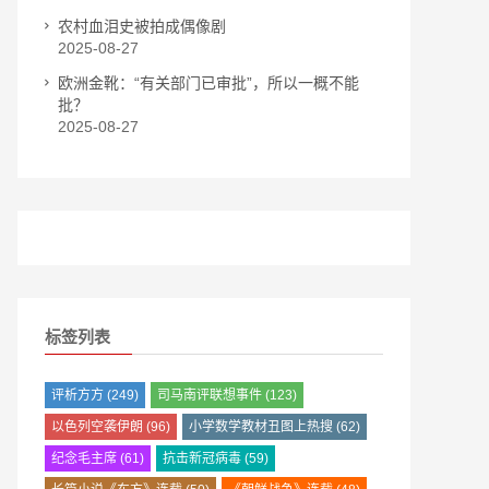
农村血泪史被拍成偶像剧
2025-08-27
欧洲金靴：“有关部门已审批”，所以一概不能
批？
2025-08-27
标签列表
评析方方
(249)
司马南评联想事件
(123)
以色列空袭伊朗
(96)
小学数学教材丑图上热搜
(62)
纪念毛主席
(61)
抗击新冠病毒
(59)