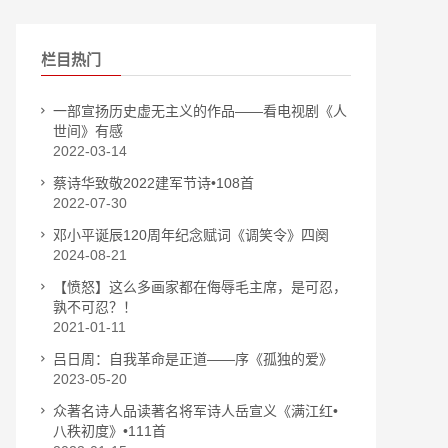
栏目热门
一部宣扬历史虚无主义的作品——看电视剧《人
世间》有感
2022-03-14
蔡诗华致敬2022建军节诗•108首
2022-07-30
邓小平诞辰120周年纪念赋词《调笑令》四阕
2024-08-21
【愤怒】这么多画家都在侮辱毛主席，是可忍，
孰不可忍？！
2021-01-11
吕日周：自我革命是正道——序《孤独的爱》
2023-05-20
众著名诗人品读著名将军诗人岳宣义《满江红•
八秩初度》•111首