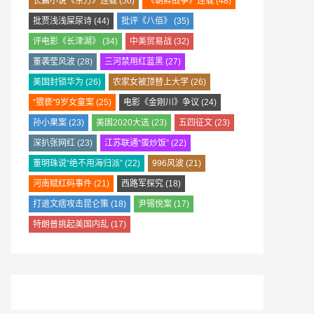
长篇小说《东方》连载
(50)
《朝鲜战争》连载
(48)
批贾浅浅屎尿诗
(44)
批评《八佰》
(35)
评电影《长津湖》
(34)
中美贸易战
(32)
董袭莹风波
(28)
三河禁用红蓝黑
(27)
美国封锁华为
(26)
农家女被顶替上大学
(26)
“猥亵”9岁女童案
(25)
电影《金刚川》争议
(24)
孙小果案
(23)
美国2020大选
(23)
五四征文
(23)
深扒张网红
(23)
江苏联通“蛋炒饭”
(22)
董明珠说“绝不用海归派”
(22)
996风波
(21)
河南赋红码事件
(21)
西路军探究
(18)
打退文痞攻击昆仑策
(18)
尹锡悦案
(17)
特朗普挑起美国内乱
(17)