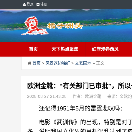
登录
注册
首页
天下热点聚焦
红旗漫卷西风
首页
>
风景这边独好
>
文艺园地
» 正文
欧洲金靴：“有关部门已审批”，所
2025-08-27 21:43:28
作者：欧洲金靴
来源：金靴炮
还记得1951年5月的雷霆悲叹吗：
电影《武训传》的出现，特别是对于
多，说明我国文化界的思想混乱达到了