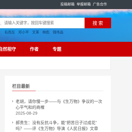
投稿邮箱
举报邮箱
广告合作
搜：
右而左
邓小平
文革
林彪
钱伟品
自然相守
作者
专题
栏目最新
老胡，请你慢一步——与《生万物》争议的一次
心平气和的商榷
2025-08-29
郝贵生​​​​​​​：没有反抗斗争，能“把苦日子过成花”
吗？——评《生万物》导演《人民日报》文章