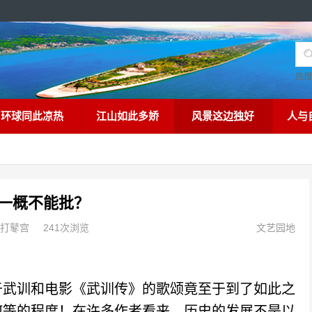
热
环球同此凉热
江山如此多娇
风景这边独好
人与
以一概不能批？
打鼕宫
241次浏览
文艺园地
武训和电影《武训传》的歌颂竟至于到了如此之
何等的程度！在许多作者看来，历史的发展不是以