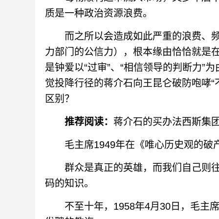
质是一种政治资源浪费。
而之所以会造成如此严重的浪费、频
力部门的公信力），根本缘由恰恰就是
是钟爱以“过审”、“相信领导的判断力”
觉投降行径的蒋介石向王昆仑破防咆哮“
区别？
推荐阅读：
蒋介石的买办法西斯集
毛主席1949年在《唯心历史观的破
群众是真正的英雄，而我们自己则往
码的知识。
不至十年，1958年4月30日，毛主