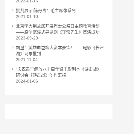
2023-01-15
批判展示|陈丹青：毛主席像系列
2021-01-10
北京李大钊故居开展烈士公祭日主题教育活动
——原创沉浸式导览剧《守常先生》首演成功
2023-09-29
胡澄：英雄血岂容大资本豪饮！——电影《长津
湖》现象批判
2021-11-04
“庆祝肃宁解放八十周年暨电影剧本《游击战》
研讨会《游击战》创作汇报
2024-01-06