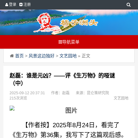
登录
注册
导航菜单
首页
>
风景这边独好
>
文艺园地
» 正文
赵磊：谁是元凶？——评《生万物》的哑谜
（中）
2025-09-12 20:37:31
作者：赵磊
来源：昆仑策研究院
215次浏览
文艺园地
【作者按】2025年8月24日，看完了
《生万物》第36集，我写下了这篇观后感。