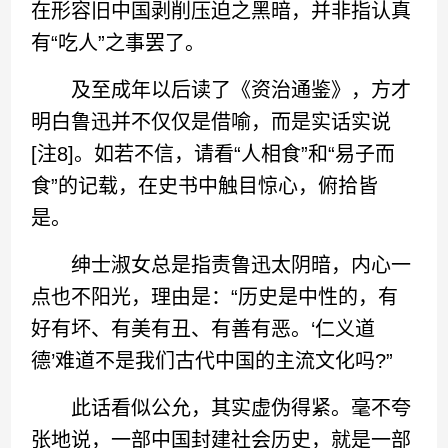
在形容旧中国剥削压迫之黑暗，并非指认真
有“吃人”之事罢了。
及至成年以后读了《资治通鉴》，方才
明白鲁迅并不仅仅是借喻，而是实话实说
[注8]。如若不信，请看“人相食”和“易子而
食”的记载，在史书中触目惊心，俯拾皆
是。
绅士淑女总是指责鲁迅太阴暗，内心一
点也不阳光，理由是：“历史是中性的，有
好有坏、有美有丑、有善有恶。‘仁义道
德’难道不是我们古代中国的主流文化吗?”
此话看似公允，其实虚伪得紧。毫不夸
张地说，一部中国封建社会历史，就是一部