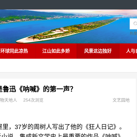
热
环球同此凉热
江山如此多娇
风景这边独好
人与
是鲁迅《呐喊》的第一声？
物天地人
254次浏览
文艺园地
里，37岁的周树人写出了他的《狂人日记》。
话小说，集成新文学史上最重要的作品《呐喊》。