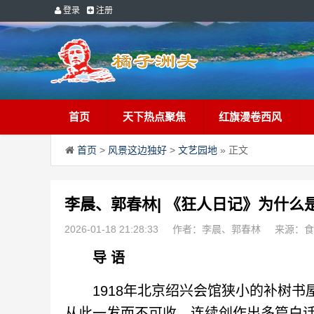
登录
注册
首页
天下热点聚焦
红旗漫卷西风
首页
>
风景这边独好
>
文艺园地
» 正文
李晨、郭春林| 《狂人日记》为什么
2026-01-18 21:28:33
作者：李晨、郭春林
来源：食
导 语
1918年北京绍兴会馆狭小的补树书屋
从此一发而不可收，连续创作出多篇白