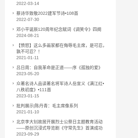
2022-03-14
蔡诗华致敬2022建军节诗•108首
2022-07-30
邓小平诞辰120周年纪念赋词《调笑令》四阕
2024-08-21
【愤怒】这么多画家都在侮辱毛主席，是可忍，
孰不可忍？！
2021-01-11
吕日周：自我革命是正道——序《孤独的爱》
2023-05-20
众著名诗人品读著名将军诗人岳宣义《满江红•
八秩初度》•111首
2023-01-15
批判展示|陈丹青：毛主席像系列
2021-01-10
北京李大钊故居开展烈士公祭日主题教育活动
——原创沉浸式导览剧《守常先生》首演成功
2023-09-29