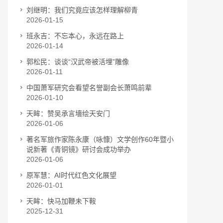
刘继明：我们究竟应该怎样理解柳青
2026-01-15
班永吉：不忘本心，永远在路上
2026-01-14
郭松民：谈谈“汉武帝被活埋”雕像
2026-01-11
中国萧军研究会看望名誉副会长萧鸣前辈
2026-01-10
天眸：赞吴承言墻绘天安门
2026-01-06
著名军旅作家陈永康（咏慷）文学创作60年暨小
说新著《青铜镜》研讨会成功举办
2026-01-06
原军慧：AI时代红色文化展望
2026-01-01
天眸：快马加鞭未下鞍
2025-12-31