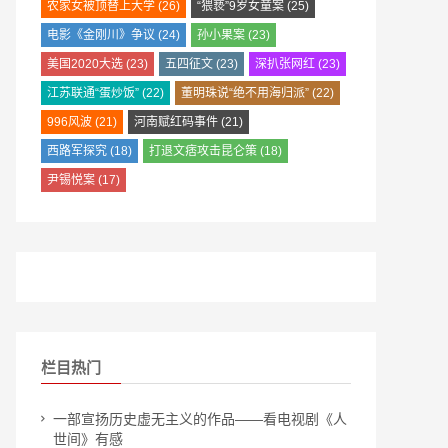
农家女被顶替上大学
(26)
“猥亵”9岁女童案
(25)
电影《金刚川》争议
(24)
孙小果案
(23)
美国2020大选
(23)
五四征文
(23)
深扒张网红
(23)
江苏联通“蛋炒饭”
(22)
董明珠说“绝不用海归派”
(22)
996风波
(21)
河南赋红码事件
(21)
西路军探究
(18)
打退文痞攻击昆仑策
(18)
尹锡悦案
(17)
栏目热门
一部宣扬历史虚无主义的作品——看电视剧《人
世间》有感