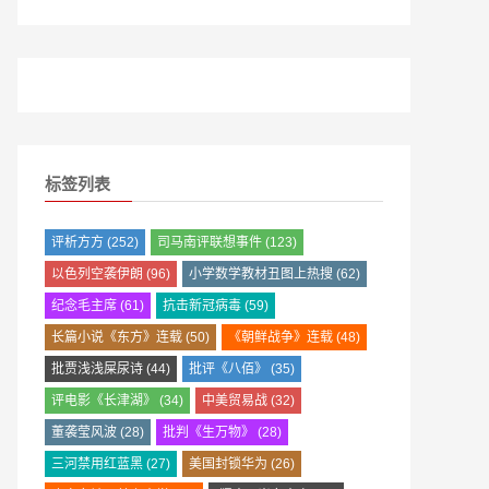
标签列表
评析方方
(252)
司马南评联想事件
(123)
以色列空袭伊朗
(96)
小学数学教材丑图上热搜
(62)
纪念毛主席
(61)
抗击新冠病毒
(59)
长篇小说《东方》连载
(50)
《朝鲜战争》连载
(48)
批贾浅浅屎尿诗
(44)
批评《八佰》
(35)
评电影《长津湖》
(34)
中美贸易战
(32)
董袭莹风波
(28)
批判《生万物》
(28)
三河禁用红蓝黑
(27)
美国封锁华为
(26)