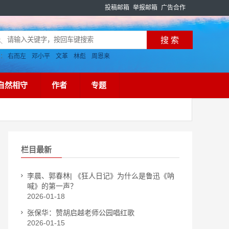
投稿邮箱
举报邮箱
广告合作
搜：
右而左
邓小平
文革
林彪
周恩来
自然相守
作者
专题
栏目最新
李晨、郭春林| 《狂人日记》为什么是鲁迅《呐
喊》的第一声？
2026-01-18
张保华：赞胡启越老师公园唱红歌
2026-01-15