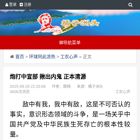
登录
注册
导航菜单
首页
>
环球同此凉热
>
工农心声
» 正文
炮打中宣部 揪出内鬼 正本清源
2025-09-26 22:20:08
作者：腊梅
来源：橘子洲头
3606次浏览
工农心声
敌中有我，我中有敌，这是不可否认的
事实，意识形态领域的斗争，是一场关乎中
国共产党及中华民族生死存亡的根本性较
量。