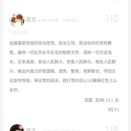
3楼
匿名
ip:39.144.98.* 2025-09-2
7 11:57:25
加强基层党组织政治觉悟，政治立场，政治信仰的党性教
育，废除一切反共反华反毛的秘密文件，清除一切污泥浊
水，正本清源，发动人民群众，依靠人民群众，相信人民群
众，揪出内鬼汉奸卖国贼，清党、整党，党群联合，夺回文
化宣传阵地，保证党的纯洁，践行党的初心!以确保红色江山
永存，
回复
支持
[
12
]
反
对
[
0
]
2楼