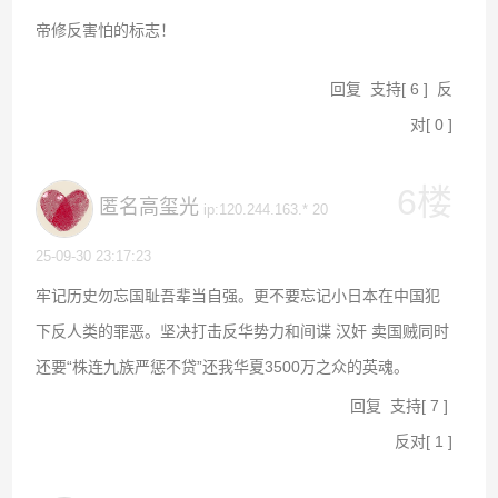
帝修反害怕的标志！
回复
支持
[
6
]
反
对
[
0
]
6楼
匿名高玺光
ip:120.244.163.* 20
25-09-30 23:17:23
牢记历史勿忘国耻吾辈当自强。更不要忘记小日本在中国犯
下反人类的罪恶。坚决打击反华势力和间谍 汉奸 卖国贼同时
还要“株连九族严惩不贷”还我华夏3500万之众的英魂。
回复
支持
[
7
]
反对
[
1
]