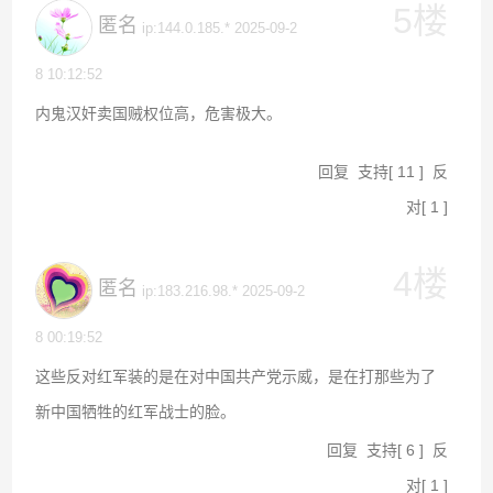
5楼
匿名
ip:144.0.185.* 2025-09-2
8 10:12:52
内鬼汉奸卖国贼权位高，危害极大。
回复
支持
[
11
]
反
对
[
1
]
4楼
匿名
ip:183.216.98.* 2025-09-2
8 00:19:52
这些反对红军装的是在对中国共产党示威，是在打那些为了
新中国牺牲的红军战士的脸。
回复
支持
[
6
]
反
对
[
1
]