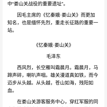
中“娄山关战役的重要遗址”。
因毛主席的《忆秦娥·娄山关》而更加
知名，也是缅怀先烈，重走长征路的重要一
站。
《忆秦娥·娄山关》
毛泽东
西风烈，长空雁叫霜晨月。霜晨月，马
蹄声碎，喇叭声咽。雄关漫道真如铁，而今
迈步从头越。从头越，苍山如海，残阳如
血。
在娄山关游客服务中心，穿红军服的同