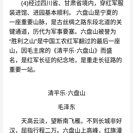
(4)经过四川省、甘肃省境内，穿红军服
装进馆、进园基本顺利。 六盘山是宁夏的
一座重要山脉，是古丝绸之路东段北道的关
键通道，历代为军事要塞。六盘山被誉为
“胜利之山”是中国工农红军翻过的最后一座
山，因毛主席的《清平乐·六盘山》而盛
名，是红军长征的纪念地，是重走长征路的
重要一站。
清平乐·六盘山
毛泽东
天高云淡，望断南飞雁。不到长城非好
汉，屈指行程二万。六盘山上高峰，红旗漫