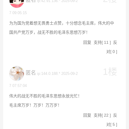
匿名
ip:42.91.136.* 2025-09-2
7 09:05:15
为为国为党着想无畏勇士点赞，十分想念毛主席，伟大的中
国共产党万岁，战无不胜的毛泽东思想万岁！
回复
支持
[
11
]
反
对
[
0
]
1楼
匿名
ip:144.0.188.* 2025-09-2
7 07:57:04
伟大的战无不胜的毛泽东思想永放光忙！
毛主席万岁！万岁！万万岁！
回复
支持
[
22
]
反
对
[
5
]