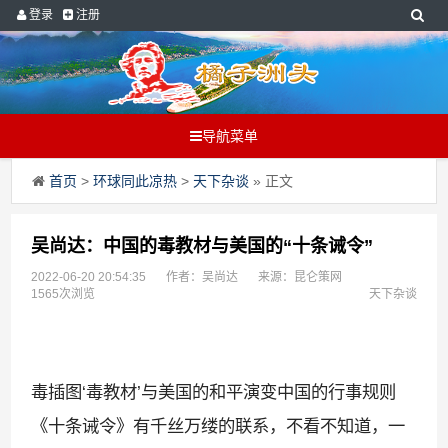
登录
注册
导航菜单
首页
>
环球同此凉热
>
天下杂谈
» 正文
吴尚达：中国的毒教材与美国的“十条诫令”
2022-06-20 20:54:35
作者：吴尚达
来源：昆仑策网
1565次浏览
天下杂谈
毒插图
‘
毒教材
’
与美国的和平演变中国的行事规则
《十条诫令》有千丝万缕的联系，不看不知道，一