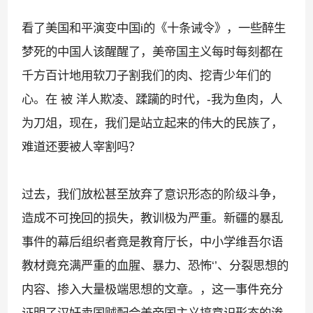
看了美国和平演变中国
i
的《十条诫令》，一些醉生
梦死的中国人该醒醒了，美帝国主义每时每刻都在
千方百计地用软刀子割我们的肉、挖青少年们的
心。在 被 洋人欺凌、蹂躏的时代，
-
我为鱼肉，人
为刀俎，现在，我们是站立起来的伟大的民族了，
难道还要被人宰割吗？
过去，我们放松甚至放弃了意识形态的阶级斗争，
造成不可挽回的损失，教训极为严重。新疆的暴乱
事件的幕后组织者竟是教育厅长，中小学维吾尔语
教材竟充满严重的血腥、暴力、恐怖
‘’
、分裂思想的
内容、掺入大量极端思想的文章。，这一事件充分