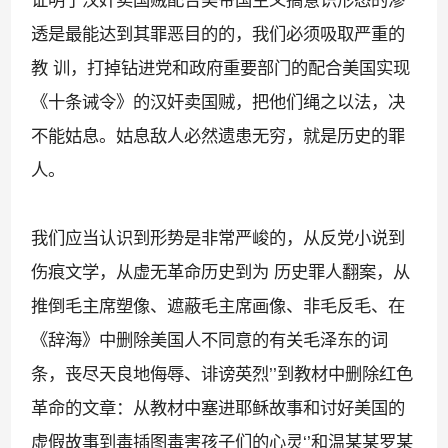
证明了汉奸卖国贼配合美帝国主义搞意识形态的渗
透是最能达到其罪恶目的的，我们必须吸取严重的
教 训，打掉钻进党和政府重要部门的配合美国实现
《十条诫令》的汉奸卖国贼，把他们绳之以法，决
不能姑息。姑息敌人必然遗患无穷，就是历史的罪
人。
我们应当认识到形势是非常严峻的，从反党小说到
伤痕文学，从虚无革命历史到为 历史罪人翻案，从
推倒毛主席塑像、遮蔽毛主席画像、非毛反毛、在
《辞海》中删除美国人不同意的有关毛泽东的词
条，丧尽天良地侮辱、诽谤英烈
’’
到教材中删除红色
革命的文章：从教材中塞进耶稣故事和讨好美国的
虚假故事到毒插图毒害孩子们的心灵
‘’
和温某某罗某