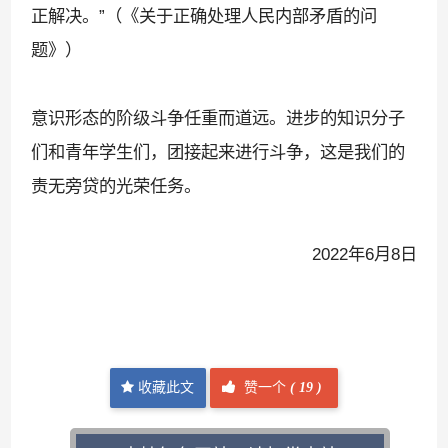
正解决。
”
（《关于正确处理人民内部矛盾的问
题》）
意识形态的阶级斗争任重而道远。进步的知识分子
们和青年学生们，团接起来进行斗争，这是我们的
责无旁贷的光荣任务。
2022
年
6
月
8
日
收藏此文
赞一个
(
19 )