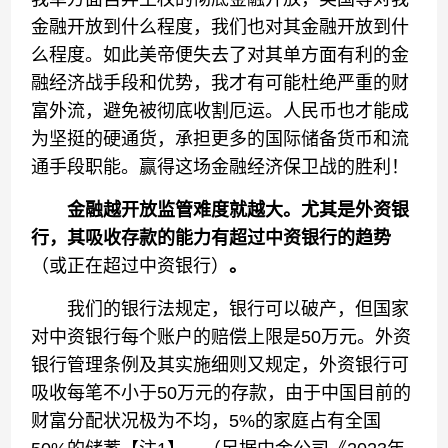
金融开放到什么程度，我们也对其金融开放到什
么程度。如此美帝便失去了对其单方面有利的金
融经济战手段和优势，我才有可能杜绝严重的财
富外流，避免被彻底收割厄运。人民币也才能成
为坚挺的硬通货，承担更多的国际储备货币和流
通手段职能。赢得这场金融经济保卫战的胜利！
金融
越开放
监管
难度就越大
。
尤其
是
外资银
行，
其
吸收
存款
的能力有超过
中资银行
的
趋势
（或正在超过中资银行）
。
我们的银行法规定，银行可以破产，但国家
对中资银行每个账户的赔偿上限是50万元。外资
银行管理条例及其实施细则又规定，外资银行可
吸收每笔不小于50万元的存款，由于中国目前的
财富分配状况极为不均，5%的家庭占有全国