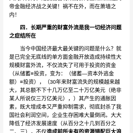
帝金融经济战之关键！祸不在外，而在萧墙之
内！
四．长期严重
的财富外流
是
我一切经济问题
之
症结所在
当今中国经济最大最关键的问题是什么？就
是已完全无底线的单方面金融开放造成持续性大
规模财富外流，不仅流失了可用于投资的资金
（从储蓄≡投资，变为：（储蓄—资本外逃金
额）≡投资），（30年来财富流失的规模越来越
大，其总额不下十几万亿至二十万亿美元（绝非
某人所说仅三万亿美元），）其产生的通胀因
素，既大增成本又严重抑制需求，彻底封杀了我
国社会利润空间，企业生存困难大量倒闭。大大
降低了经济发展速度（从百分之十几到百分之
二、三），不仅
造成前所未有的资源错配巨大浪