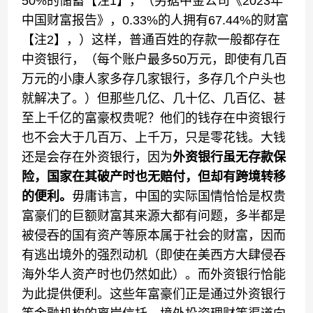
50%的储蓄【注1】，（另据中金公司《2023年
中国财富报告》，0.33%的人拥有67.44%的财富
【注2】，）这样，普通百姓的存款一般都存在
中资银行，（每个账户最多50万元，即使有几百
万元的小康人家多存几家银行，多存几个户头也
就解决了。）但那些几亿、几十亿、几百亿、甚
至上千亿的富豪权贵呢？他们的钱存在中资银行
也不会大于几百万、上千万，只是零花钱。大钱
还是会存在外资银行，因为
外资银行虽无存款保
险，国家在其破产时也无赔付，
但
却有跨境转移
的便利。
毋庸讳言，中国的实际国情恰恰是权贵
富豪们的巨额财富其来源大都有问题，多半都是
被侵吞的国有资产等原本属于社会的财富，因而
有逃出境外的强烈动机（即使在美西方大肆侵吞
海外华人资产时也仍然如此）。而外资银行恰能
为此提供便利。这些年富豪们正是通过外资银行