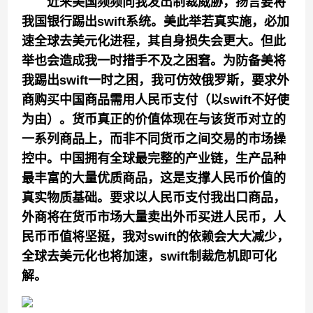
近来美国频频
向我发出制裁威胁，扬言要将
我国银行踢出
swift系统。
美
此举
若真实施，必加
速全球去美元化进程，
其
自身损失会更大
。
但
此
举
也会造成我一时措手不及之困
窘。
为防备美将
我踢出
swift一时
之困，我可仿效俄罗斯，要求
外
商
购买中国商品
需
用人民币支付
（以swift不好使
为由
）。
货币真正
的
价值
体现
在与该货币
对立
的
一系列商品上，而非不同货币
之间
交易的
市场操
控
中
。
中国
拥有全球
最完整的产业链，生产品种
最丰富的大量优质商品
，
这是支撑人民币价值的
真实物质基础。要求
以
人民币支付
我
出口商品，
外商将在
货币
市场
大量
卖出外币买进人民币，人
民币币值将坚挺，
我
对
swift的
依赖会大大减少
，
全球去美元化也将加速，
swift制裁
危机即可化
解。