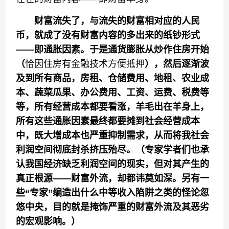
财富流失了，与流失的财富相对应的人民
币，就成了没有财富内容的多出来
的
纸钞形式
——即通胀因素。于是通货膨胀从炒作住房开始
（
恰因住房有金融技术方便抵押
），然后逐渐波
及到所有商品，房租、仓储费用、地租、农业成
本、蔬菜瓜果、办公费用、工资、运费、税费等
等，所有经营成本都要看涨，羊毛出在羊身上，
所有这些通胀因素最终都要摊到社会经营成本
中，既大增成本也严重抑制需求，从而将我社会
利润空间彻底封杀挤压殆尽。（专家学者们也承
认我国经济缺乏利润空间的现实，但对其产生的
真正根源——财富外流，却都讳莫如深。另有一
些“
专家
”
编造出什么中等收入陷阱
之类
的
怪论忽
悠
中央
，目的
就是掩饰
严重
的财富外流
及其
恶劣
的宏观影响
。）