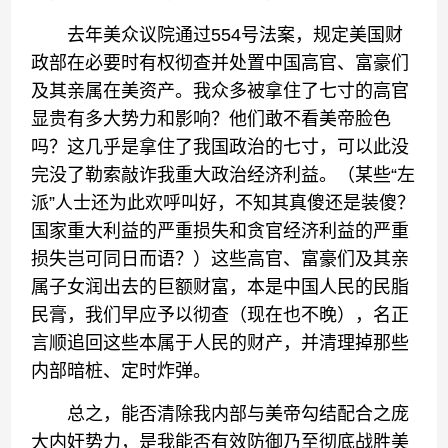
去年美众议院通过554号法案，规定美国财
政部在必要时有权彻查并处置中国高官、富豪们
及其亲属在美资产。我众多被拿住了七寸的高官
显贵有多大势力和影响？他们敢不看美帝脸色
吗？这几乎是拿住了我国政治的七寸，可以此没
完没了勒索敲诈我重大政治经济利益。（某些“左
派”人士还为此欢呼叫好，不知其真傻还是装傻？
国家重大利益的严重损失和贪官经济利益的严重
损失岂可同日而语？）这些高官、富豪们及其亲
属子女润出去的巨额财富，本是中国人民的民脂
民膏，我们早应予以彻查（现在也不晚），名正
言顺追回这些本属于人民的财产，并清理掉那些
内部暗桩、定时炸弹。
总之，能否清除我内部与美帝勾结配合之庞
大内奸势力，是我能否有效防御乃至彻底战胜美