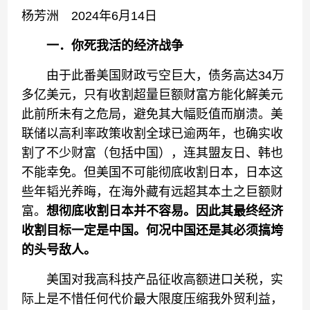
杨芳洲 2024年6月14日
一．你死我活的经济战争
由于此番美国财政亏空巨大，债务高达34万
多亿美元，只有收割超量巨额财富方能化解美元
此前所未有之危局，避免其大幅贬值而崩溃。美
联储以高利率政策收割全球已逾两年，也确实收
割了不少财富（包括中国），连其盟友日、韩也
不能幸免。但美国不可能彻底收割日本，日本这
些年韬光养晦，在海外藏有远超其本土之巨额财
富。
想彻底收割日本并不容易。因此其最终经济
收割目标一定是中国。何况
中国还是其
必须搞垮
的
头号敌人。
美国对我高科技产品征收高额进口关税，实
际上是不惜任何代价最大限度压缩我外贸利益，