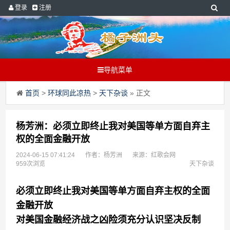
登录
注册
导航菜单
首页
>
环球同此凉热
>
天下杂谈
» 正文
杨芳洲：必须立即终止我对美国等单方面自弃主
权的全面金融开放
2024-06-15 07:41:24
作者：杨芳洲
来源：红歌会网
959次浏览
天下杂谈
必须立即终止我对美国等单方面自弃主权的全面
金融开放
对
美国金融经济战之凶险
须
充分认识坚决反制