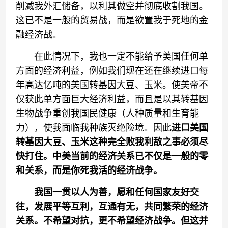
削减我外汇储备，以利其做空并彻底收割我国。
这已不是一般的贸易战，而是欲置我于死地的金
融经济战。
在此情况下，我也一定不能给予美国任何单
方面的经济利益，例如我们现在还在继续进口每
年高达亿吨的美国转基因大豆、玉米。使美帝不
仅获此单方面巨大经济利益，而且是以其转基因
生物战争重创我国民健康（人种质量和生育能
力），使我面临我种族灭绝险境。因此
进口美国
转基因大豆、玉米这种
完全
败
我利敌
之事必须尽
快打住。中美当前的经济关系已不仅是一般的零
和关系，而是你死我活的经济战争。
我国
一贯以人为善，愿和任何国家友好交
往，发展平等互利，互通有无，共同繁荣的经济
关系
。
不希望
对抗
，更不希望经济战争
。但这
并