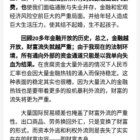
费，也
使我们面临通胀与失业并存，金融和宏观
经济风险空前巨大的严重局面。并给年轻人造成
巨大生活压力，使其结不起婚，生不起孩子。
回顾20多年
金融开放
的
历史，总之，
金融越
开放
，财富流失就越严重
；
由
于我现在的法制环
境，所有通向外部的资金通道只能是以我单向失
血为结果。
在贪腐资金大量外逃的情况下人民币
汇率也会因大量金融热钱的涌入而保持稳定。这
种表面的稳定其实也很糟，因为大量流入的金融
热钱也是要带着更多的投机暴利外流的，财富的
流失将更为严重。
大量国际贸易顺差也掩盖了财富外流的严重
性。出口商品、劳务换回外汇，只是变换了财富
的形式，而资本外逃和利权外流则是丧失了实实
在在的财富内容——即财富本身。