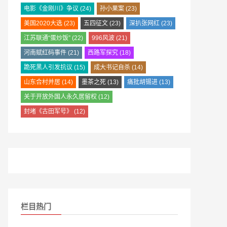
电影《金刚川》争议
(24)
孙小果案
(23)
美国2020大选
(23)
五四征文
(23)
深扒张网红
(23)
江苏联通“蛋炒饭”
(22)
996风波
(21)
河南赋红码事件
(21)
西路军探究
(18)
跪死黑人引发抗议
(15)
成大书记自杀
(14)
山东合村并居
(14)
墨茶之死
(13)
痛批胡锡进
(13)
关于开放外国人永久居留权
(12)
封堵《古田军号》
(12)
栏目热门