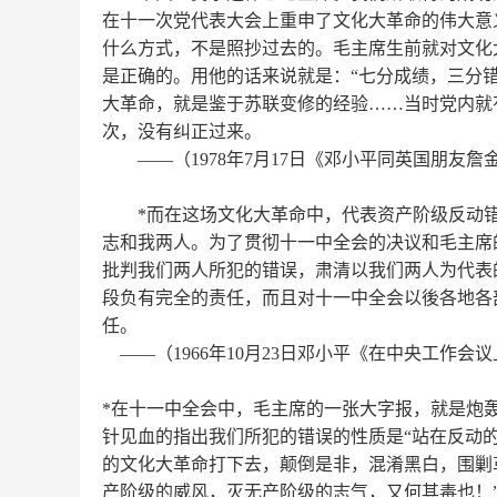
在十一次党代表大会上重申了文化大革命的伟大意
什么方式，不是照抄过去的。毛主席生前就对文化
是正确的。用他的话来说就是：
“
七分成绩，三分
大革命，就是鉴于苏联变修的经验
……
当时党内就
次，没有纠正过来。
——
（
1978
年
7
月
17
日《邓小平同英国朋友詹
*
而在这场文化大革命中，代表资产阶级反动
志和我两人。为了贯彻十一中全会的决议和毛主席
批判我们两人所犯的错误，肃清以我们两人为代表
段负有完全的责任，而且对十一中全会以後各地各
任。
——
（
1966
年
10
月
23
日邓小平《在中央工作会议
*
在十一中全会中，毛主席的一张大字报，就是炮
针见血的指出我们所犯的错误的性质是
“
站在反动
的文化大革命打下去，颠倒是非，混淆黑白，围剿
产阶级的威风，灭无产阶级的志气，又何其毒也！