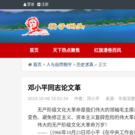
登录
注册
首页
天下热点聚焦
红旗漫卷西风
首页
>
人与自然相守
>
历史求真
» 正文
邓小平同志论文革
2019-10-06 15:52:24
作者：邓小平
来源：半夜深更
无产阶级文化大革命是我们伟大的领袖毛主席亲
变色、避免修正主义、资本主义复辟危险的伟大革
伟大的无产阶级文化大革命万岁！
——
（
1966
年
10
月
23
日邓小平《在中央工作会