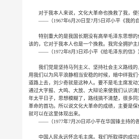
对于我本人来说，文化大革命也挽救了我，使
——
（
1967
年
6
月
20
日至
7
月
5
日邓小平《我的
特别重大的是我国长期没有高举毛泽东思想的伟
该的，它对于我本人也是一个挽救。我完全拥护主
——
（
1972
年
8
月
3
日邓小平《给毛泽东的信》
我们党是坚持马列主义、坚持社会主义路线的，
用我们以为风平浪静相当安稳的时候，暗中绊我们
道路上去，刘少奇就是这种人。要不是毛主席发动
通过大字报、大鸣、大放、大辩论来使我们认识清
年太平日子，思想模糊了，路线搞不清楚，很多同
革命的首功。所以说文化大革命的成绩，主要是保
就可以在这里体现出来。
——
（
1977
年
7
月
20
日邓小平在华国锋主持的
中国人民永远怀念毛主席。我们所取得的成功是