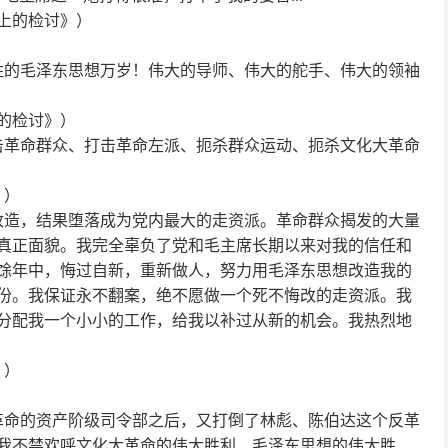
上的检讨》）
胜的毛泽东思想万岁！伟大的导师、伟大的舵手、伟大的领袖
的检讨》）
击革命群众、打击革命左派、扼杀群众运动、扼杀文化大革命
》）
改造，结果堕落成为党内最大的走资派。革命群众揭发的大量
真正面貌。我完全辜负了党和毛主席长期以来对我的信任和
馀年中，悔过自新，重新做人，努力用毛泽东思想改造我的
份。我保证永不翻案，绝不愿做一个死不悔改的走资派。我
分配我一个小小的工作，给我以补过从新的机会。我热烈地
》）
革命的资产阶级司令部之后，又打倒了林彪、陈伯达这个反革
我不禁欢呼文化大革命的伟大胜利，毛泽东思想的伟大胜