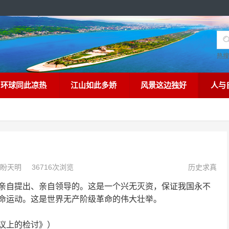
热
环球同此凉热
江山如此多娇
风景这边独好
人与
盼天明
36716次浏览
历史求真
自提出、亲自领导的。这是一个兴无灭资，保证我国永不
命运动。这是世界无产阶级革命的伟大壮举。
议上的检讨》）