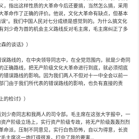
义，指出这样性质的大革命今后还要搞，当然怎么搞，采用
大革命作了正确的评价。他说，文化大革命有缺点，但基本
错误
”
。我们中国人民对七分成绩是感觉到的。为什么搞文化
有刘少奇为首的机会主义路线反对毛主席，毛主席纠正了多
金森的谈话》）
错误路线的，在中央领导同志中，在全党范围内，就是少奇同
的正确路线，把无产阶级文化大革命进行到底，就必须彻底
的错误路线的影响。因为我们两人不但对十一中全会以前一
部门由于我们所代表的错误路线的影响，也负有直接的责
上的检讨》）
轰刘少奇同志和我两人的司令部。毛主席在这张大字报中，一
的资产阶级立场上，实行资产阶级专政，将无产阶级轰轰烈烈
革命派，压制不同意见，实行白色恐怖，自以为得意，长资
”
毛主席这一炮打得很准，打中了我的要害
...