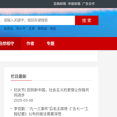
投稿邮箱
举报邮箱
广告合作
搜：
右而左
邓小平
文革
钱伟品
林彪
自然相守
作者
专题
栏目最新
妇女节| 回到新中国，社会主义的爱情让你我共
同进步
2025-03-08
李克勤：“九一三事件”后毛主席将《“五七一”工
程纪要》公布的做法需要深悟