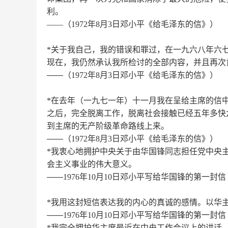
利。
——
（
1972
年
8
月
3
日邓小平《给毛泽东的信》）
*
关于我自己，我的错误和罪过，在一九六八年六
现在，我仍然承认我所检讨的全部内容，并且再次
——（
1972
年
8
月
3
日邓小平《给毛泽东的信》）
*
在去年（一九七一年）十一月我在呈给主席的信
之后，完全脱离工作，脱离社会接触已经五年多快
到主席的无产阶级革命路线上来。
——（
1972
年
8
月
3
日邓小平《给毛泽东的信》）
*
我衷心地拥护中央关于由华国锋同志担任党中央
会主义事业的伟大意义。
——
1976
年
10
月
10
日邓小平写给华国锋的第一封信
*
我用这封短信表达我的内心的真诚的感情。以华
——
1976
年
10
月
10
日邓小平写给华国锋的第一封信
*
我完全拥护华主席最近在中央工作会议上的讲话