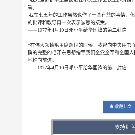
署。
我在七五年的工作虽然也作了一些有益的事情，但
的批评和教导再一次表示诚恳的接受。
——
1977
年
4
月
10
日邓小平给华国锋的第二封信
*
在伟大领袖毛主席逝世的时候，我曾向中央用书
确的完整的毛泽东思想指导我们全党全军和全国人
地推向前进。
——
1977
年
4
月
10
日邓小平给华国锋的第二封信
收藏此文
支持红