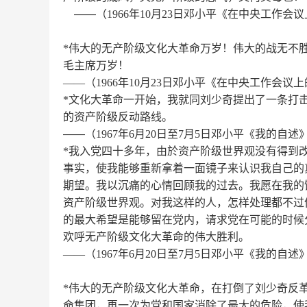
——（
1966
年
10
月
23
日邓小平《在中央工作会议
*
伟大的无产阶级文化大革命万岁！伟大的战无不
毛主席万岁！
——
（
1966
年
10
月
23
日邓小平《在中央工作会议上
*
文化大革命一开始，我就同刘少奇提出了一条打
的资产阶级反动路线。
——（
1967
年
6
月
20
日至
7
月
5
日邓小平《我的自述
*
我入党四十多年，由於资产阶级世界观没有得到
事实，使我能够重新拿着一面镜子来认识我自己的
期望。我以沉痛的心情回顾我的过去。我愿在我的
资产阶级世界观。对我这样的人，怎样处理都不过
的最大希望是能够留在党内，请求党在可能的时候
欢呼无产阶级文化大革命的伟大胜利。
——
（
1967
年
6
月
20
日至
7
月
5
日邓小平《我的自述
*
伟大的无产阶级文化大革命，在打倒了刘少奇反
命集团，再一次为党和国家消除了最大的危险，使