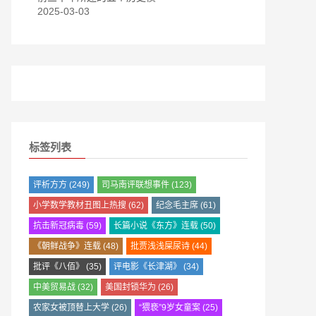
2025-03-03
标签列表
评析方方
(249)
司马南评联想事件
(123)
小学数学教材丑图上热搜
(62)
纪念毛主席
(61)
抗击新冠病毒
(59)
长篇小说《东方》连载
(50)
《朝鲜战争》连载
(48)
批贾浅浅屎尿诗
(44)
批评《八佰》
(35)
评电影《长津湖》
(34)
中美贸易战
(32)
美国封锁华为
(26)
农家女被顶替上大学
(26)
“猥亵”9岁女童案
(25)