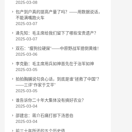
2025-03-08
包产到户真的提高产量了吗？——用数据说话，
不能满嘴跑火车
2025-03-07
逄先知：毛主席给我们留下了哪些宝贵遗产？
2025-03-07
双石：“瘦狗拉硬屎”——中原野战军摁倒黄维！
2025-03-06
李克勤：毛主席用兵如神首先在于治军如神
2025-03-05
拍拍胸脯说句良心话，到底是谁“拯救了中国”？
——三评“作家于艾平”
2025-03-05
谁告诉你二十年大集体没有搞好农业？
2025-03-04
邵建忠：蒋介石痛打部下汤恩伯
2025-03-04
前三十年所还的五个历史债