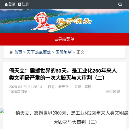
登录
注册
导航菜单
首页
>
天下热点聚焦
>
国际瞭望
» 正文
倚天立：震撼世界的60天，是工业化260年来人
类文明最严重的一次大毁灭与大审判（二）
2020-03-29 21:28:13
作者：倚天立
来源：察网
1026次浏览
国际瞭望