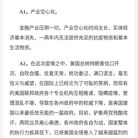
A1，
产业空心化。
金融产业压倒一切，产业空心化时间太长，实体经
济基本消失，一两年内无法提供充足的抗疫物资和基本
生活物资。
A2，
在这次疫情之中，美国总统特朗普信口开
河、自吹自擂、反复无常，抢功委过，满口谎言，毫无
信义与威望，在国际上已经沦为了可耻的笑柄，而现有
的美国联邦政府各个专业机构互相推诿，隐瞒疫情，管
理混乱不堪，导致在各州政府中的权威下降，是美国建
国以来最低效无能的一届政府。目前，驴象两党残酷攻
讦，两院议员离心离德，各州政府各自为战，国家整体
的执行力极其低下，已将美国全境卷入了越来越猛烈的