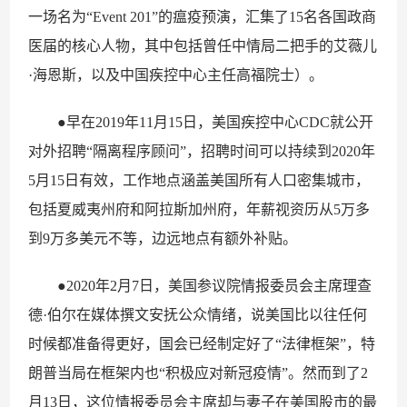
一场名为“Event 201”的瘟疫预演，汇集了15名各国政商
医届的核心人物，其中包括曾任中情局二把手的艾薇儿
·海恩斯，以及中国疾控中心主任高福院士）。
●早在2019年11月15日，美国疾控中心CDC就公开
对外招聘“隔离程序顾问”，招聘时间可以持续到2020年
5月15日有效，工作地点涵盖美国所有人口密集城市，
包括夏威夷州府和阿拉斯加州府，年薪视资历从5万多
到9万多美元不等，边远地点有额外补贴。
●2020年2月7日，美国参议院情报委员会主席理查
德·伯尔在媒体撰文安抚公众情绪，说美国比以往任何
时候都准备得更好，国会已经制定好了“法律框架”，特
朗普当局在框架内也“积极应对新冠疫情”。然而到了2
月13日，这位情报委员会主席却与妻子在美国股市的最