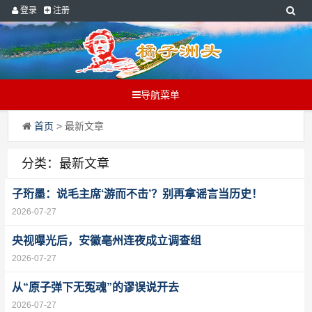
登录
注册
导航菜单
首页
> 最新文章
分类：最新文章
子珩墨：说毛主席‘游而不击’？别再拿谣言当历史！
2026-07-27
央视曝光后，安徽亳州连夜成立调查组
2026-07-27
从“原子弹下无冤魂”的谬误说开去
2026-07-27