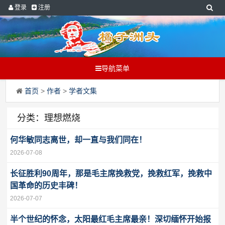
登录
注册
导航菜单
首页
>
作者
>
学者文集