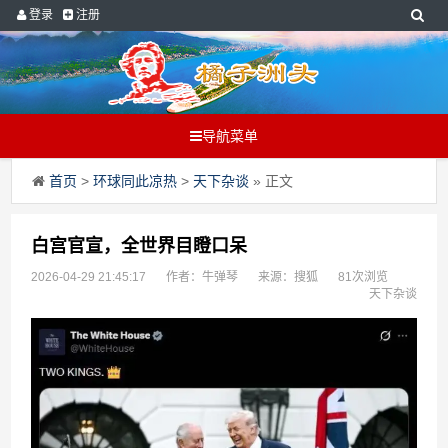
登录
注册
导航菜单
首页
>
环球同此凉热
>
天下杂谈
» 正文
白宫官宣，全世界目瞪口呆
2026-04-29 21:45:17
作者：牛弹琴
来源：搜狐
81次浏览
天下杂谈