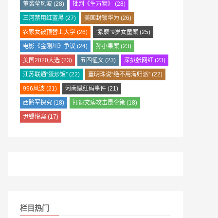
董袭莹风波
(28)
批判《生万物》
(28)
三河禁用红蓝黑
(27)
美国封锁华为
(26)
农家女被顶替上大学
(26)
“猥亵”9岁女童案
(25)
电影《金刚川》争议
(24)
孙小果案
(23)
美国2020大选
(23)
五四征文
(23)
深扒张网红
(23)
江苏联通“蛋炒饭”
(22)
董明珠说“绝不用海归派”
(22)
996风波
(21)
河南赋红码事件
(21)
西路军探究
(18)
打退文痞攻击昆仑策
(18)
尹锡悦案
(17)
栏目热门