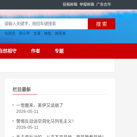
投稿邮箱
举报邮箱
广告合作
搜：
右而左
邓小平
文革
林彪
周恩来
自然相守
作者
专题
栏目最新
一觉醒来，美伊又谈崩了
2026-05-11
警惕反动派空洞化马列毛主义！
2026-05-11