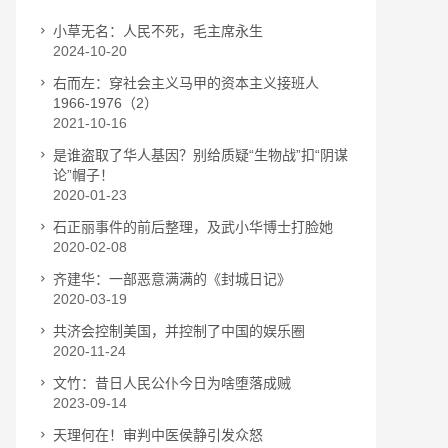
小草无名：人民不死，毛主席永生
2024-10-20
右而左：穿社会主义马甲的资本主义接班人
1966-1976（2）
2021-10-16
是谁盗取了华人基因？别给质疑“生物战”扣“阴谋
论”帽子！
2020-01-23
石正丽事件的前后整理，及武小华博士打脸她
2020-02-08
齐建华：一部恶意满满的《封城日记》
2020-03-19
共济会控制美国，并控制了中国的娱乐圈
2020-11-24
文竹：昔日人民公仆今日为啥堕落成贼
2023-09-14
天理何在！审判中医侯静引发众怒