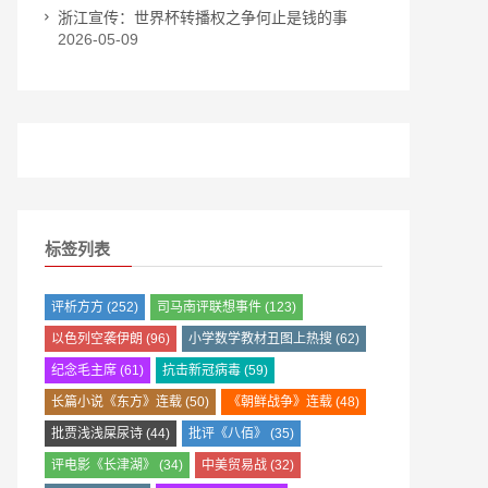
浙江宣传：世界杯转播权之争何止是钱的事
2026-05-09
标签列表
评析方方
(252)
司马南评联想事件
(123)
以色列空袭伊朗
(96)
小学数学教材丑图上热搜
(62)
纪念毛主席
(61)
抗击新冠病毒
(59)
长篇小说《东方》连载
(50)
《朝鲜战争》连载
(48)
批贾浅浅屎尿诗
(44)
批评《八佰》
(35)
评电影《长津湖》
(34)
中美贸易战
(32)