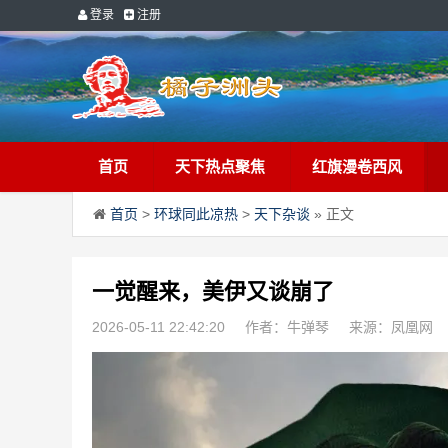
登录
注册
首页
天下热点聚焦
红旗漫卷西风
首页
>
环球同此凉热
>
天下杂谈
» 正文
一觉醒来，美伊又谈崩了
2026-05-11 22:42:20
作者：牛弹琴
来源：凤凰网