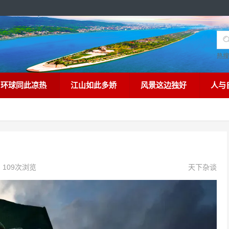
热
环球同此凉热
江山如此多娇
风景这边独好
人与
109次浏览
天下杂谈