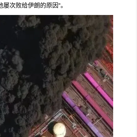
屡次败给伊朗的原因”。