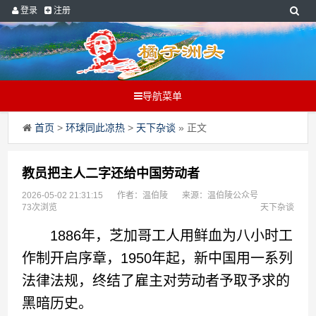
登录
注册
导航菜单
首页
>
环球同此凉热
>
天下杂谈
» 正文
教员把主人二字还给中国劳动者
2026-05-02 21:31:15
作者：温伯陵
来源：温伯陵公众号
73次浏览
天下杂谈
1886年，芝加哥工人用鲜血为八小时工
作制开启序章，1950年起，新中国用一系列
法律法规，终结了雇主对劳动者予取予求的
黑暗历史。