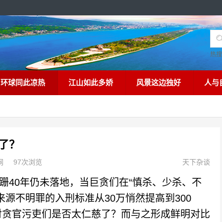
热
环球同此凉热
江山如此多娇
风景这边独好
人与
了？
网
97次浏览
天下杂谈
40年仍未落地，当巨贪们在“慎杀、少杀、不
源不明罪的入刑标准从30万悄然提高到300
对贪官污吏们是否太仁慈了？而与之形成鲜明对比