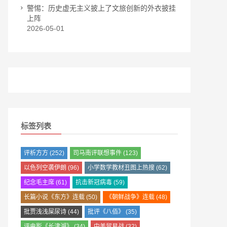
警惕：历史虚无主义披上了文旅创新的外衣披挂
上阵
2026-05-01
标签列表
评析方方
(252)
司马南评联想事件
(123)
以色列空袭伊朗
(96)
小学数学教材丑图上热搜
(62)
纪念毛主席
(61)
抗击新冠病毒
(59)
长篇小说《东方》连载
(50)
《朝鲜战争》连载
(48)
批贾浅浅屎尿诗
(44)
批评《八佰》
(35)
评电影《长津湖》
(34)
中美贸易战
(32)