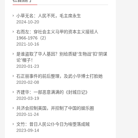
小草无名：人民不死，毛主席永生
2024-10-20
右而左：穿社会主义马甲的资本主义接班人
1966-1976（2）
2021-10-16
是谁盗取了华人基因？别给质疑“生物战”扣“阴谋
论”帽子！
2020-01-23
石正丽事件的前后整理，及武小华博士打脸她
2020-02-08
齐建华：一部恶意满满的《封城日记》
2020-03-19
共济会控制美国，并控制了中国的娱乐圈
2020-11-24
文竹：昔日人民公仆今日为啥堕落成贼
2023-09-14