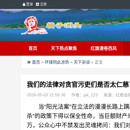
登录
注册
首页
天下热点聚焦
红旗漫卷西风
首页
>
环球同此凉热
>
天下杂谈
» 正文
我们的法律对贪官污吏们是否太仁慈
2026-05-03 21:55:36
作者：jyk_123
来源：红歌会
当“阳光法案”在立法的漫漫长路上蹒跚
杀”的政策下得以保全性命，当巨额财产来
万，公众心中不禁发出灵魂拷问：我们