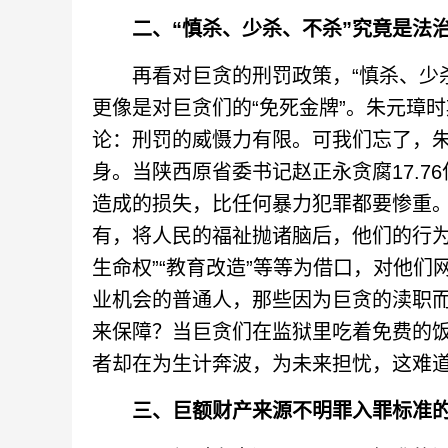
二、“慎杀、少杀、不杀”究竟是法
再看对巨贪的刑罚政策，“慎杀、少杀
更像是对巨贪们的“免死金牌”。朱元璋
论：刑罚的威慑力有限。可我们忘了，
身。当陕西原省委书记赵正永贪腐17.7
造成的损失，比任何暴力犯罪都要惨重
有，将人民的福祉抛诸脑后，他们的行为
生命权”“教育改造”等等为借口，对他
业机会的普通人，那些因为巨贪的渎职
来保障？当巨贪们在监狱里吃着免费的饭
者却在为生计奔波，为未来担忧，这难道
三、巨额财产来源不明罪入罪标准