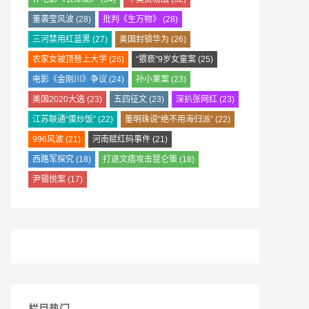
董袭莹风波
(28)
批判《生万物》
(28)
三河禁用红蓝黑
(27)
美国封锁华为
(26)
农家女被顶替上大学
(26)
“猥亵”9岁女童案
(25)
电影《金刚川》争议
(24)
孙小果案
(23)
美国2020大选
(23)
五四征文
(23)
深扒张网红
(23)
江苏联通“蛋炒饭”
(22)
董明珠说“绝不用海归派”
(22)
996风波
(21)
河南赋红码事件
(21)
西路军探究
(18)
打退文痞攻击昆仑策
(18)
尹锡悦案
(17)
栏目热门