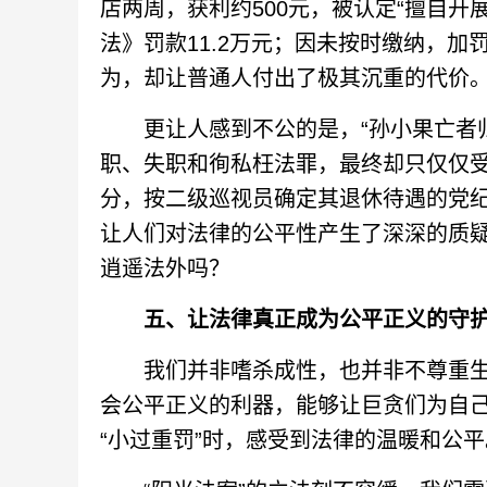
店两周，获利约500元，被认定“擅自开
法》罚款11.2万元；因未按时缴纳，加
为，却让普通人付出了极其沉重的代价
更让人感到不公的是，“孙小果亡者归
职、失职和徇私枉法罪，最终却只仅仅
分，按二级巡视员确定其退休待遇的党纪
让人们对法律的公平性产生了深深的质
逍遥法外吗？
五、让法律真正成为公平正义的守
我们并非嗜杀成性，也并非不尊重生
会公平正义的利器，能够让巨贪们为自
“小过重罚”时，感受到法律的温暖和公平