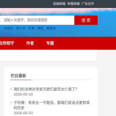
投稿邮箱
举报邮箱
广告合作
搜：
右而左
邓小平
文革
林彪
周恩来
自然相守
作者
专题
栏目最新
我们的法律对贪官污吏们是否太仁慈了？
2026-05-03
子珩墨：有些五一不能说，那我们就说点更刺耳
的历史
2026-05-03