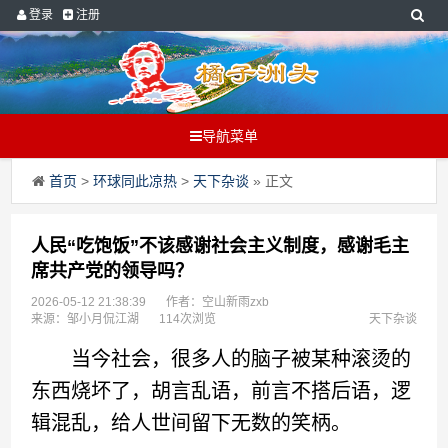
登录
注册
导航菜单
首页
>
环球同此凉热
>
天下杂谈
» 正文
人民“吃饱饭”不该感谢社会主义制度，感谢毛主
席共产党的领导吗？
2026-05-12 21:38:39
作者：空山新雨zxb
来源：邹小月侃江湖
114次浏览
天下杂谈
当今社会，很多人的脑子被某种滚烫的
东西烧坏了，胡言乱语，前言不搭后语，逻
辑混乱，给人世间留下无数的笑柄。