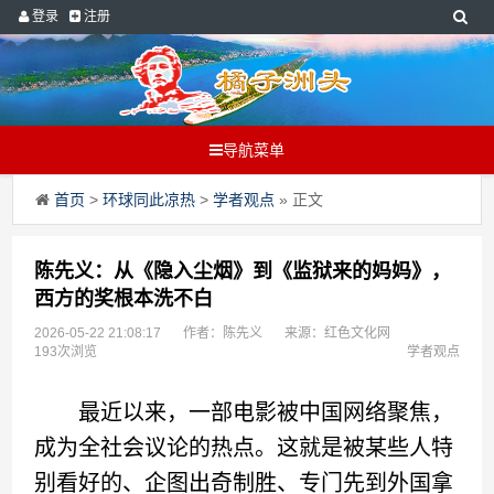
登录
注册
导航菜单
首页
>
环球同此凉热
>
学者观点
» 正文
陈先义：从《隐入尘烟》到《监狱来的妈妈》，
西方的奖根本洗不白
2026-05-22 21:08:17
作者：陈先义
来源：红色文化网
193次浏览
学者观点
最近以来，一部电影被中国网络聚焦，
成为全社会议论的热点。这就是被某些人特
别看好的、企图出奇制胜、专门先到外国拿