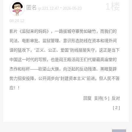
1楼
匿名
ip:221.12.47.* 2026-05-23
08:24:12
影片《监狱来的妈妈》，一路拔城夺寨势如破竹，而我们的
司法、电影审批、监狱管理、意识形态防线在资本和境外间
谍的猛攻下，“正义、公正、爱国”防线层层失守，这正是当下
中国这一时代的写照，也是阎王殿活阎王们代替最高庙堂的
杰作和标杆——砍梁山大旗，向泛起的反动残渣、黑暗复辟
势力招安投降，公开阔步向“封建资本主义”前进。但人民不答
应！！
回复
支持
[
5
]
反对
[
2
]